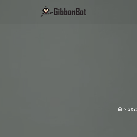
>
202